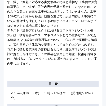
す。激しい変化に対応する実勢価格の把握と適切な 工事費の算定
は重要なことですが、設計内容が予算と整合していなければ、そ
のような努力も適正な工事発注に結びついてはいきません。工事
予算の策定段階から各設計段階を通じて、設計内容と工事費につ
いての整合性を検証していくきめ細かいコストコントロールがプ
ロジェクトを成功に導く鍵となります。
テキスト「建築プロジェクトにおけるコストマネジメントと概
算」は、積算協会がコストマネジメントとその重要なツールであ
る建築 および設備の概算手法について、プロの目で実用性を追求
し、我が国初の「体系的な基準」としてまとめ上げたものです。
コストに携わる技術者の皆様はもとより、建設マネジメントや設
計に携わる皆様方にも、この機会を活用して知識・技術を習得さ
れ、 皆様方のプロジェクトを成功に導かれますよう、ここにご案
内申し上げます。
日 時
2016年2月18日（木） 13時～17時まで （受付開始12時30
分）