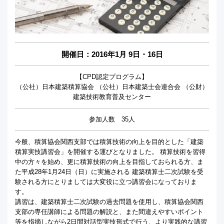
開催日：
2016年1月 9日・16日
【CPD認定プログラム】
（公社）日本建築積算協会 （公社）日本建築士会連合会 （公財）
建築技術教育普及センター
参加人数 35人
今般、積算協会関西支部では積算技術の向上を目的とした「建築
積算実技講習会」を開催する運びとなりました。 積算技術を習得
中の方々を始め、更に積算技術の向上を目指しておられる方、ま
た平成28年1月24日（日）に実施される 建築積算士二次試験を受
験される方にとりましては大変役に立つ講習会になっておりま
す。
講習は、建築積算士二次試験の過去問題を使用し、積算協会関西
支部の専任講師による問題の解説と、また間違えやすいポイント
等を指摘しながら2日間対話型実技形式で行う、より実践的な講習