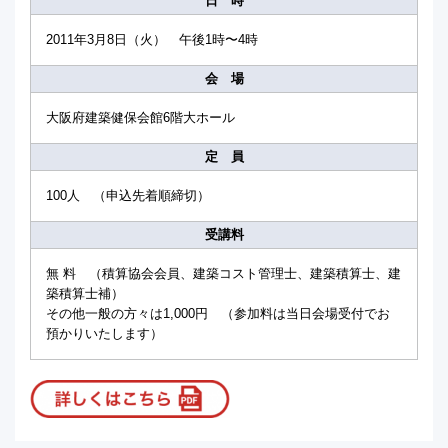
日 時
2011年3月8日（火） 午後1時〜4時
会 場
大阪府建築健保会館6階大ホール
定 員
100人 （申込先着順締切）
受講料
無 料 （積算協会会員、建築コスト管理士、建築積算士、建
築積算士補）
その他一般の方々は1,000円 （参加料は当日会場受付でお
預かりいたします）