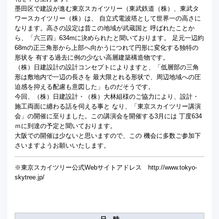
墨田区で建設が進む東京スカイツリー（東武鉄道（株）、東武タ
ワースカイツリー（株）は、 自立式電波塔として世界一の高さに
なります。高さの設定は昔この地域が武蔵国と 呼ばれたことか
ら、「六三四」634mに決められたと聞いております。 足元一辺約
68mの正三角形から上部へ向かうにつれて円形に変化する独特の
形状を 有する過去に例の少ない高層建築構造物です。
（株）日建設計の設計コンセプトによりますと、「低層部の三角
形は敷地内で一辺の長さを 最大限とれる形状で、周辺地域への圧
迫感を抑える配慮も意図した」ものだそうです。
今回、（株）日建設計・（株）大林組様のご協力により、設計・
施工両面に纏わる話を伺える事と なり、「東京スカイツリー講演
会」の開催に至りました。この講演会を開催する3月には 丁度634
ｍに到達の予定と聞いております。
大阪での開催は少ないと思いますので、この 機会に多数ご参加下
さいますようお願いいたします。
※東京スカイツリー公式Webサイトアドレス http://www.tokyo-
skytree.jp/