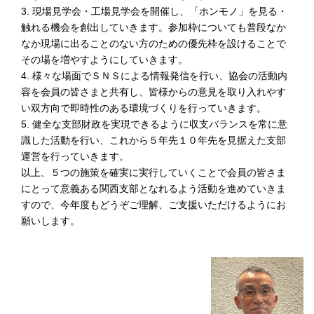
3. 現場見学会・工場見学会を開催し、「ホンモノ」を見る・
大阪府都市整備部訪問
1月23日(金) 渡邊浩文支部長が新年挨拶と支部関連事業の説
触れる機会を創出していきます。参加枠についても普段なか
明のため大阪府都市整備部公共建築室長 淺尾 宏様を訪問
なか現場に出ることのない方のための優先枠を設けることで
しました。建築全般、積算にかかわる意見交換が行われ、協
その場を増やすようにしていきます。
会活動に関し、ご理解をいただきました。
4. 様々な場面でＳＮＳによる情報発信を行い、協会の活動内
容を会員の皆さまと共有し、皆様からの意見を取り入れやす
2026.1.21
本部・支部
い双方向で即時性のある環境づくりを行っていきます。
国土交通省 近畿地方整備局訪問
5. 健全な支部財政を実現できるように収支バランスを常に意
1月9日(金) 渡邊浩文支部長が新年挨拶と支部関連事業の説
識した活動を行い、これから５年先１０年先を見据えた支部
明のため近畿地方整備局営繕部長 頼本欣昌様を訪問しまし
運営を行っていきます。
た。積算業務関わる意見交換も行われ、協会活動に関し、ご
以上、５つの施策を確実に実行していくことで会員の皆さま
理解をいただきました。
にとって意義ある関西支部となれるよう活動を進めていきま
すので、今年度もどうぞご理解、ご支援いただけるようにお
2026.1.21
本部・支部
願いします。
大阪市都市整備局訪問
1月9日(金) 渡邊浩文支部長が新年挨拶と支部関連事業の説
明のため大阪市都市整備局公共建築室長 小原 宏勝様を訪
問しました。積算業務関わる意見交換も行われ、協会活動に
関し、ご理解をいただきました。