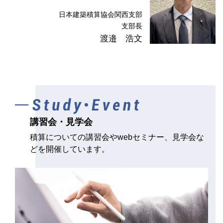
2026.1.21
本部・支部
事務局窓口業務の休止について
日本建築積算協会関西支部
支部長
1月30日(金)～2月1日(日)の間、事務局の窓口業務を休止いた
渡邉 浩文
します。
ご用件がある方は、メールにてご連絡ください。
mail : kansai@bsij.or.jp
講習会・見学会
積算についての講習会やwebセミナー、見学会な
どを開催しています。