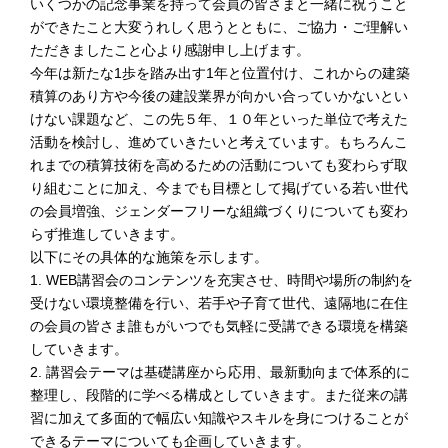
いくつかの記念事業を持って会員の皆さまと一緒に祝うこと
告承認の件
ができたこと大変うれしく思うとともに、ご協力・ご理解い
総会終了後、多数の来賓ご臨席のもと、会員交流懇親会が行
われ、盛会裡に終了しました。
ただきましたこと心より感謝申し上げます。
今年は新たな1歩を踏み出す1年と位置付け、これからの建築
積算のあり方や今後の建設業界が向かい合っていかないとい
2026.2.11
講習会・見学会
けない課題など、この先５年、１０年といった単位で考えた
一般社団法人 日本建設業連合会 関西支部 様との共催で、
活動を検討し、進めていきたいと考えています。もちろんこ
2026年3月18日にWeb講習会を開催します。
建築技術者が知っておくべき設備知識の入門編講習会です。
れまでの積算技術を高めるための活動についても変わらず取
詳細は、
コチラ
をご覧ください。
り組むことに加え、今までも目標として掲げている若い世代
の会員増強、ジェンダーフリーな組織づくりについても変わ
2026.2.6
本部・支部
らず推進していきます。
公益社団法人 日本建築積算協会 関西支部のレクレーション
以下にその具体的な施策を示します。
事業として、会員皆様の親睦を深める目的で、
1. WEB講習会のコンテンツを充実させ、時間や場所の制約を
2026.3.11(水) ボウリング大会を開催することになりまし
受けない環境整備を行い、若手や子育て世代、遠隔地に在住
た。当日は久保田彩花プロをゲストとしてお招きし、皆様に
の会員の皆さま誰もがいつでも気軽に受講できる環境を構築
楽しんでいただけるように準備しております。
していきます。
詳細は
こちらへ
関西支部事務局までメール(kansai@bsij.or.jp)にてご連絡くだ
2. 講習会テーマは基礎講座から応用、最新動向まで体系的に
さい。
整理し、段階的に学べる構成としていきます。また従来の講
習に加えて多面的で幅広い知識やスキルを身につけることが
できるテーマについても企画していきます。
2026.1.29
本部・支部