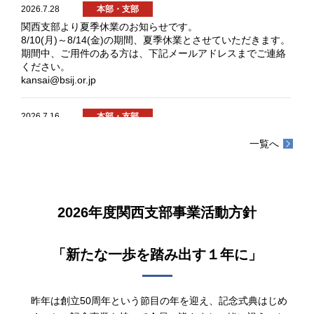
2026.7.28
本部・支部
関西支部より夏季休業のお知らせです。
8/10(月)～8/14(金)の期間、夏季休業とさせていただきます。
期間中、ご用件のある方は、下記メールアドレスまでご連絡
ください。
kansai@bsij.or.jp
2026.7.16
本部・支部
7/17(金) 終日 事務局不在のため、窓口業務を休止しま
一覧へ
す。
ご用件のある方は、下記メールアドレスまでご連絡くださ
い。
kansai@bsij.or.jp
2026年度関西支部事業活動方針
2026.5.27
本部・支部
2026年4月23日(木) 16：30～17：30 ホテル日航大阪にお
「新たな一歩を踏み出す１年に」
いて定時総会が開催されました。
総会において、次の議案が承認され無事終了することができ
ました。
①1号議案 2025年度支部事業活動報告の承認の件
昨年は創立50周年という節目の年を迎え、記念式典はじめ
②2号議案 収支計算書及び貸借対照表報告並びに同監査報