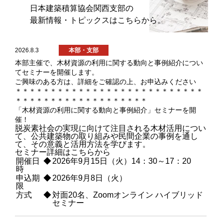
日本建築積算協会関西支部の
最新情報・トピックスはこちらから。
2026.8.3
本部・支部
本部主催で、木材資源の利用に関する動向と事例紹介につい
てセミナーを開催します。
ご興味のある方は、詳細をご確認の上、お申込みください
＊＊＊＊＊＊＊＊＊＊＊＊＊＊＊＊＊＊＊＊＊＊＊＊＊＊＊
＊＊＊＊＊＊＊＊＊＊＊＊＊＊＊＊＊＊＊
「木材資源の利用に関する動向と事例紹介」セミナーを開
催！
脱炭素社会の実現に向けて注目される木材活用につい
て、公共建築物の取り組みや民間企業の事例を通し
て、その意義と活用方法を学びます。
セミナー詳細は
こちら
から
開催日
◆
2026年9月15日（火）14：30～17：20
時
申込期
◆
2026年9月8日（火）
限
方式
◆
対面20名、Zoomオンライン ハイブリッド
セミナー