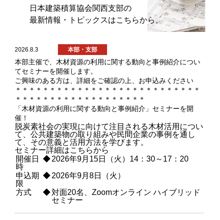
日本建築積算協会関西支部の
最新情報・トピックスはこちらから。
2026.8.3
本部・支部
本部主催で、木材資源の利用に関する動向と事例紹介につい
てセミナーを開催します。
ご興味のある方は、詳細をご確認の上、お申込みください
＊＊＊＊＊＊＊＊＊＊＊＊＊＊＊＊＊＊＊＊＊＊＊＊＊＊＊
＊＊＊＊＊＊＊＊＊＊＊＊＊＊＊＊＊＊＊
「木材資源の利用に関する動向と事例紹介」セミナーを開
催！
脱炭素社会の実現に向けて注目される木材活用につい
て、公共建築物の取り組みや民間企業の事例を通し
て、その意義と活用方法を学びます。
セミナー詳細は
こちら
から
開催日
◆
2026年9月15日（火）14：30～17：20
時
申込期
◆
2026年9月8日（火）
限
方式
◆
対面20名、Zoomオンライン ハイブリッド
セミナー