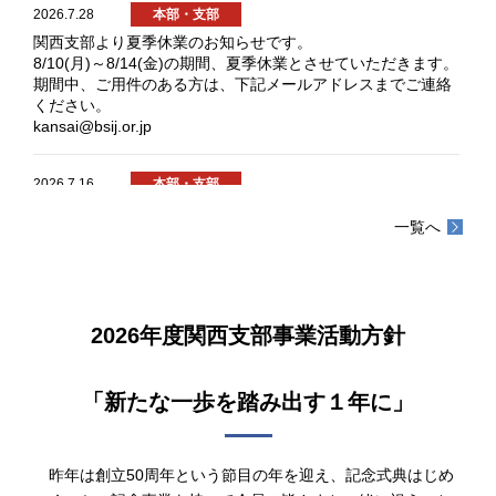
2026.7.28
本部・支部
関西支部より夏季休業のお知らせです。
8/10(月)～8/14(金)の期間、夏季休業とさせていただきます。
期間中、ご用件のある方は、下記メールアドレスまでご連絡
ください。
kansai@bsij.or.jp
2026.7.16
本部・支部
7/17(金) 終日 事務局不在のため、窓口業務を休止しま
一覧へ
す。
ご用件のある方は、下記メールアドレスまでご連絡くださ
い。
kansai@bsij.or.jp
2026年度関西支部事業活動方針
2026.5.27
本部・支部
2026年4月23日(木) 16：30～17：30 ホテル日航大阪にお
「新たな一歩を踏み出す１年に」
いて定時総会が開催されました。
総会において、次の議案が承認され無事終了することができ
ました。
①1号議案 2025年度支部事業活動報告の承認の件
昨年は創立50周年という節目の年を迎え、記念式典はじめ
②2号議案 収支計算書及び貸借対照表報告並びに同監査報