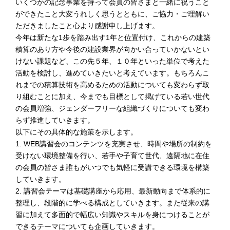
いくつかの記念事業を持って会員の皆さまと一緒に祝うこと
告承認の件
ができたこと大変うれしく思うとともに、ご協力・ご理解い
総会終了後、多数の来賓ご臨席のもと、会員交流懇親会が行
われ、盛会裡に終了しました。
ただきましたこと心より感謝申し上げます。
今年は新たな1歩を踏み出す1年と位置付け、これからの建築
積算のあり方や今後の建設業界が向かい合っていかないとい
2026.2.11
講習会・見学会
けない課題など、この先５年、１０年といった単位で考えた
一般社団法人 日本建設業連合会 関西支部 様との共催で、
活動を検討し、進めていきたいと考えています。もちろんこ
2026年3月18日にWeb講習会を開催します。
建築技術者が知っておくべき設備知識の入門編講習会です。
れまでの積算技術を高めるための活動についても変わらず取
詳細は、
コチラ
をご覧ください。
り組むことに加え、今までも目標として掲げている若い世代
の会員増強、ジェンダーフリーな組織づくりについても変わ
2026.2.6
本部・支部
らず推進していきます。
公益社団法人 日本建築積算協会 関西支部のレクレーション
以下にその具体的な施策を示します。
事業として、会員皆様の親睦を深める目的で、
1. WEB講習会のコンテンツを充実させ、時間や場所の制約を
2026.3.11(水) ボウリング大会を開催することになりまし
受けない環境整備を行い、若手や子育て世代、遠隔地に在住
た。当日は久保田彩花プロをゲストとしてお招きし、皆様に
の会員の皆さま誰もがいつでも気軽に受講できる環境を構築
楽しんでいただけるように準備しております。
していきます。
詳細は
こちらへ
関西支部事務局までメール(kansai@bsij.or.jp)にてご連絡くだ
2. 講習会テーマは基礎講座から応用、最新動向まで体系的に
さい。
整理し、段階的に学べる構成としていきます。また従来の講
習に加えて多面的で幅広い知識やスキルを身につけることが
できるテーマについても企画していきます。
2026.1.29
本部・支部