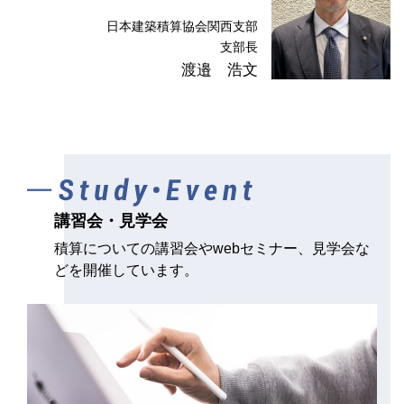
2026.1.21
本部・支部
事務局窓口業務の休止について
日本建築積算協会関西支部
支部長
1月30日(金)～2月1日(日)の間、事務局の窓口業務を休止いた
渡邉 浩文
します。
ご用件がある方は、メールにてご連絡ください。
mail : kansai@bsij.or.jp
講習会・見学会
積算についての講習会やwebセミナー、見学会な
どを開催しています。