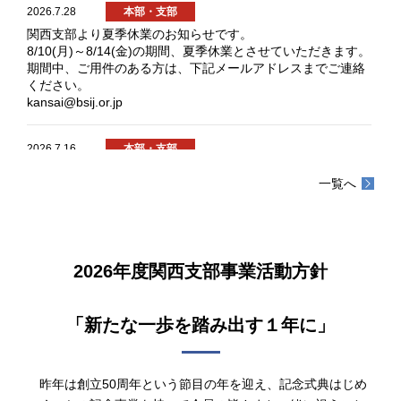
2026.7.28
本部・支部
関西支部より夏季休業のお知らせです。
8/10(月)～8/14(金)の期間、夏季休業とさせていただきます。
期間中、ご用件のある方は、下記メールアドレスまでご連絡
ください。
kansai@bsij.or.jp
2026.7.16
本部・支部
7/17(金) 終日 事務局不在のため、窓口業務を休止しま
一覧へ
す。
ご用件のある方は、下記メールアドレスまでご連絡くださ
い。
kansai@bsij.or.jp
2026年度関西支部事業活動方針
2026.5.27
本部・支部
2026年4月23日(木) 16：30～17：30 ホテル日航大阪にお
「新たな一歩を踏み出す１年に」
いて定時総会が開催されました。
総会において、次の議案が承認され無事終了することができ
ました。
①1号議案 2025年度支部事業活動報告の承認の件
昨年は創立50周年という節目の年を迎え、記念式典はじめ
②2号議案 収支計算書及び貸借対照表報告並びに同監査報