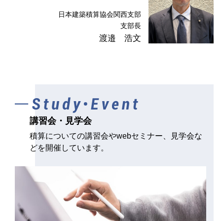
2026.1.21
本部・支部
事務局窓口業務の休止について
日本建築積算協会関西支部
支部長
1月30日(金)～2月1日(日)の間、事務局の窓口業務を休止いた
渡邉 浩文
します。
ご用件がある方は、メールにてご連絡ください。
mail : kansai@bsij.or.jp
講習会・見学会
積算についての講習会やwebセミナー、見学会な
どを開催しています。