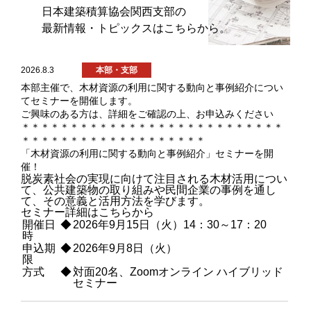
日本建築積算協会関西支部の
最新情報・トピックスはこちらから。
2026.8.3
本部・支部
本部主催で、木材資源の利用に関する動向と事例紹介につい
てセミナーを開催します。
ご興味のある方は、詳細をご確認の上、お申込みください
＊＊＊＊＊＊＊＊＊＊＊＊＊＊＊＊＊＊＊＊＊＊＊＊＊＊＊
＊＊＊＊＊＊＊＊＊＊＊＊＊＊＊＊＊＊＊
「木材資源の利用に関する動向と事例紹介」セミナーを開
催！
脱炭素社会の実現に向けて注目される木材活用につい
て、公共建築物の取り組みや民間企業の事例を通し
て、その意義と活用方法を学びます。
セミナー詳細は
こちら
から
開催日
◆
2026年9月15日（火）14：30～17：20
時
申込期
◆
2026年9月8日（火）
限
方式
◆
対面20名、Zoomオンライン ハイブリッド
セミナー