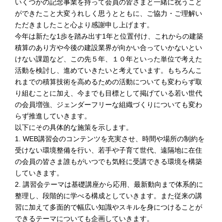
いくつかの記念事業を持って会員の皆さまと一緒に祝うこと
告承認の件
ができたこと大変うれしく思うとともに、ご協力・ご理解い
総会終了後、多数の来賓ご臨席のもと、会員交流懇親会が行
われ、盛会裡に終了しました。
ただきましたこと心より感謝申し上げます。
今年は新たな1歩を踏み出す1年と位置付け、これからの建築
積算のあり方や今後の建設業界が向かい合っていかないとい
2026.2.11
講習会・見学会
けない課題など、この先５年、１０年といった単位で考えた
一般社団法人 日本建設業連合会 関西支部 様との共催で、
活動を検討し、進めていきたいと考えています。もちろんこ
2026年3月18日にWeb講習会を開催します。
建築技術者が知っておくべき設備知識の入門編講習会です。
れまでの積算技術を高めるための活動についても変わらず取
詳細は、
コチラ
をご覧ください。
り組むことに加え、今までも目標として掲げている若い世代
の会員増強、ジェンダーフリーな組織づくりについても変わ
2026.2.6
本部・支部
らず推進していきます。
公益社団法人 日本建築積算協会 関西支部のレクレーション
以下にその具体的な施策を示します。
事業として、会員皆様の親睦を深める目的で、
1. WEB講習会のコンテンツを充実させ、時間や場所の制約を
2026.3.11(水) ボウリング大会を開催することになりまし
受けない環境整備を行い、若手や子育て世代、遠隔地に在住
た。当日は久保田彩花プロをゲストとしてお招きし、皆様に
の会員の皆さま誰もがいつでも気軽に受講できる環境を構築
楽しんでいただけるように準備しております。
していきます。
詳細は
こちらへ
関西支部事務局までメール(kansai@bsij.or.jp)にてご連絡くだ
2. 講習会テーマは基礎講座から応用、最新動向まで体系的に
さい。
整理し、段階的に学べる構成としていきます。また従来の講
習に加えて多面的で幅広い知識やスキルを身につけることが
できるテーマについても企画していきます。
2026.1.29
本部・支部