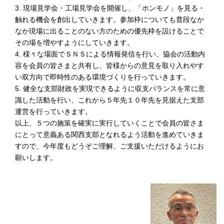
3. 現場見学会・工場見学会を開催し、「ホンモノ」を見る・
大阪府都市整備部訪問
1月23日(金) 渡邊浩文支部長が新年挨拶と支部関連事業の説
触れる機会を創出していきます。参加枠についても普段なか
明のため大阪府都市整備部公共建築室長 淺尾 宏様を訪問
なか現場に出ることのない方のための優先枠を設けることで
しました。建築全般、積算にかかわる意見交換が行われ、協
その場を増やすようにしていきます。
会活動に関し、ご理解をいただきました。
4. 様々な場面でＳＮＳによる情報発信を行い、協会の活動内
容を会員の皆さまと共有し、皆様からの意見を取り入れやす
2026.1.21
本部・支部
い双方向で即時性のある環境づくりを行っていきます。
国土交通省 近畿地方整備局訪問
5. 健全な支部財政を実現できるように収支バランスを常に意
1月9日(金) 渡邊浩文支部長が新年挨拶と支部関連事業の説
識した活動を行い、これから５年先１０年先を見据えた支部
明のため近畿地方整備局営繕部長 頼本欣昌様を訪問しまし
運営を行っていきます。
た。積算業務関わる意見交換も行われ、協会活動に関し、ご
以上、５つの施策を確実に実行していくことで会員の皆さま
理解をいただきました。
にとって意義ある関西支部となれるよう活動を進めていきま
すので、今年度もどうぞご理解、ご支援いただけるようにお
2026.1.21
本部・支部
願いします。
大阪市都市整備局訪問
1月9日(金) 渡邊浩文支部長が新年挨拶と支部関連事業の説
明のため大阪市都市整備局公共建築室長 小原 宏勝様を訪
問しました。積算業務関わる意見交換も行われ、協会活動に
関し、ご理解をいただきました。